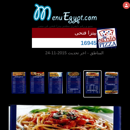
منيو و رقم دليفرى مطعم بيتزا فتحى فى مصر
بيتزا فتحى
16945
المناطق
- اخر تحديث 2015-11-24