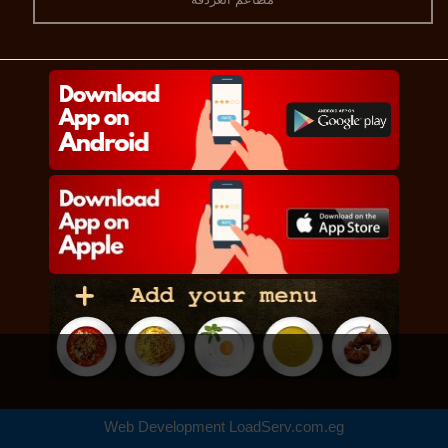
Web Development
LoadServ.com.eg