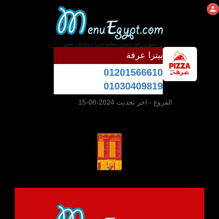
منيو و رقم دليفرى مطعم بيتزا عرفة فى مصر
بيتزا عرفة
01201566610
01030409819
الفروع
- اخر تحديث 2024-08-15