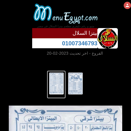
منيو و رقم دليفرى مطعم بيتزا السلال فى مصر
بيتزا السلال
01007346793
الفروع
- اخر تحديث 2023-02-20