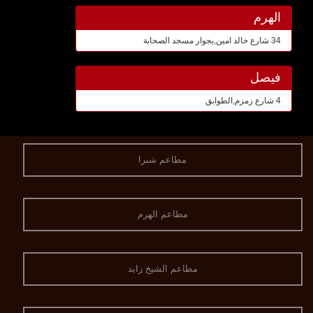
الهرم
34 شارع خالد امين,بجوار مسجد الصحابة
فيصل
4 شارع زمزم,الطوابق
مطاعم شبرا
مطاعم الهرم
مطاعم الشيخ زايد