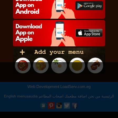
Web Development
LoadServ.com.eg
الرئيسية
من نحن
اضافة مطعمك
اصحاب المطاعم
menusaudia
English