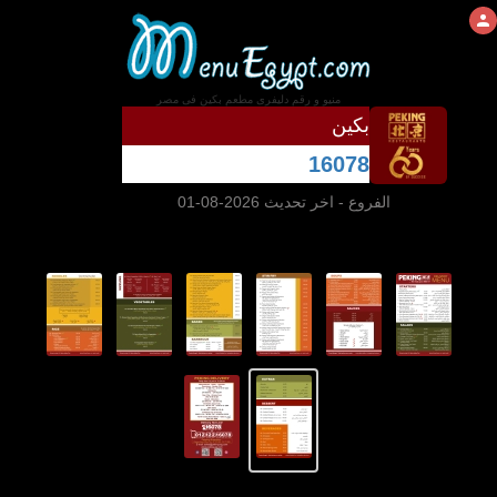
منيو و رقم دليفرى مطعم بكين فى مصر
بكين
16078
الفروع
- اخر تحديث 2026-08-01