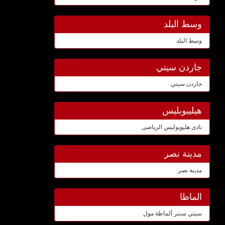
وسط البلد
وسط البلد
جاردن سيتي
جاردن سيتي
هيلييوبليس
نادى هليوبوليس الرياضى
مدينة نصر
مدينة نصر
الماظا
سيتي سنتر ألماظة مول