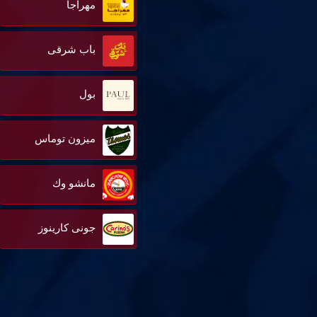
مهراجا
باب شرقى
بول
ميزون توماس
مانشو وك
جونى كارينوز