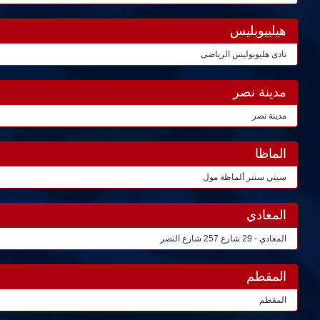
هيلييوبليس
نادى هليوبوليس الرياضى
مدينة نصر
مدينة نصر
الماظا
سيتي سنتر ألماظة مول
المعادي
المعادي - 29 شارع 257 شارع النصر
المقطم
المقطم