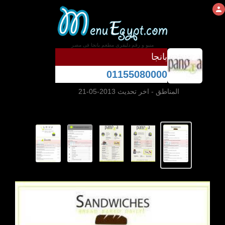
منيو و رقم دليفرى مطعم بانجا فى مصر
بانجا
01155080000
المناطق
- اخر تحديث 2013-05-21