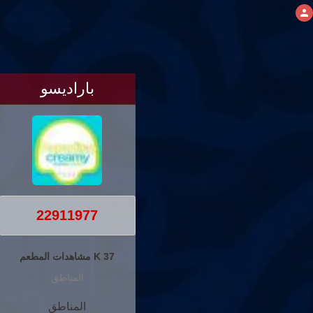
باراديسو
22911977
37 K مشاهدات المطعم
المناطق
المناطق