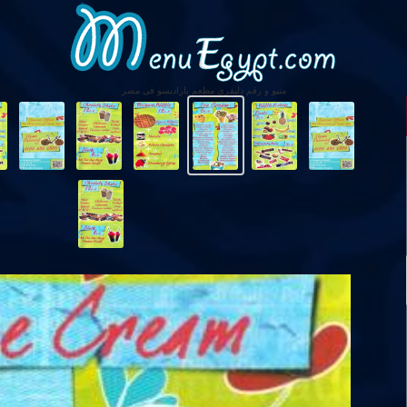
منيو و رقم دليفرى مطعم باراديسو فى مصر