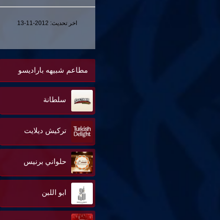
اخر تحديث:
2012-11-13
مطاعم شبيهه باراديسو
سلطانة
تركيش ديلايت
حلواني برنيس
ابو اللبن