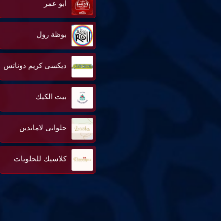
ابو عمر
بوظة رول
ديكسى كريم دوناتس
بيت الكيك
حلوانى لاماندين
كلاسيك للحلويات