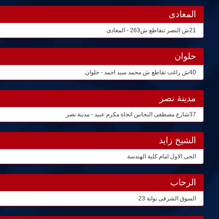
المعادى
21ش النصر تتقاطع ش263 - المعادى
حلوان
40ش راغب تقاطع ش محمد سيد احمد - حلوان
مدينة نصر
37شارع مصطفى النحاس اتجاة مكرم عبيد - مدينة نصر
الشيخ زايد
الحى الاول امام كلية الهندسة
الرحاب
السوق الشرقى بوابة 23