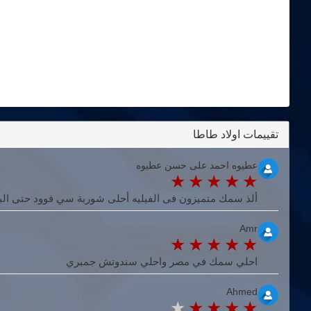
تقييمات اولاد طاطا
عطيوه احمد على حسن عطيوه
ألذ سمك متميزون فى الفيليه أحلى شوربة سي فوود حتى ال
Amr
احلي سمك في مصر واحلي سندوتش جمبري
Ahmed