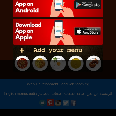
Web Development
LoadServ.com.eg
الرئيسية
من نحن
اضافة مطعمك
اصحاب المطاعم
menusaudia
English