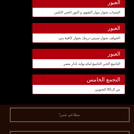
العبور
الشباب بجوار مول التقوي و النور الحي الثامن
العبور
الجولف بجوار سيتي درينك بجوار كافية يني
العبور
التاسع الحي التاسع امام بوابه 1دار مصر
التجمع الخامس
ش ال90 الجنوبي
مطاعم شبرا