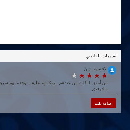
تقييمات القاضي
الآء سمير زين
من أمتع ما أكلت من عندهم . ومكانهم نظيف . وخدماتهم سريعة
والتوفيق.
اضافة تقيم