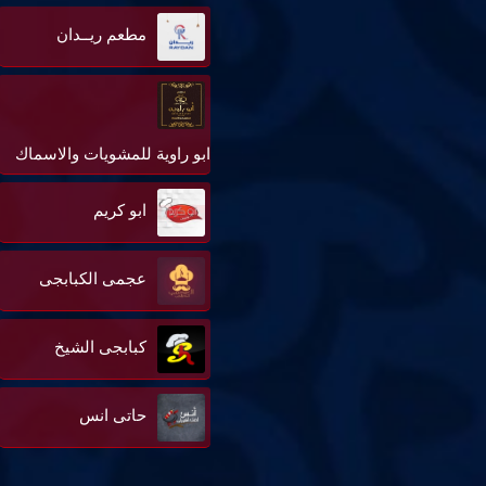
مطعم ريــدان
ابو راوية للمشويات والاسماك
ابو كريم
عجمى الكبابجى
كبابجى الشيخ
حاتى انس