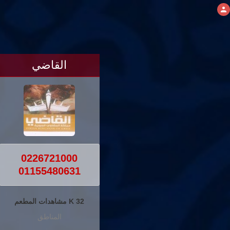
القاضي
0226721000
01155480631
32 K مشاهدات المطعم
المناطق