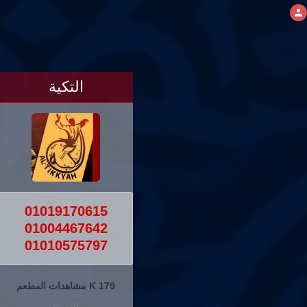
التكية
01019170615
01004467642
01010575797
179 K مشاهدات المطعم
الفروع