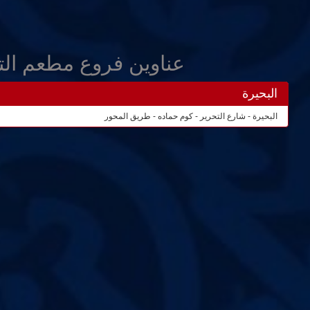
عناوين فروع مطعم الت
البحيرة
البحيرة - شارع التحرير - كوم حماده - طريق المحور