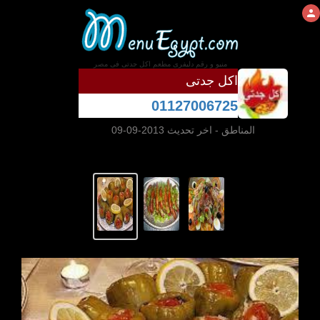
منيو و رقم دليفرى مطعم اكل جدتى فى مصر
اكل جدتى
01127006725
المناطق
- اخر تحديث 2013-09-09