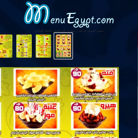
عصير اشرف فرغلى - منيو و رقم تليفون الخط الساخن