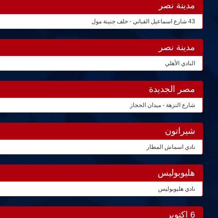
مدينة نصر
43 شارع اسماعيل القباني - خلف جنينة مول
مدينة نصر
النادي الأهلي
مصر الجديدة
شارع النزهة - ميدان الحجاز
شيراتون
نادي اسماش المطار
هليوبوليس
نادي هليوبوليس
6 اكتوبر