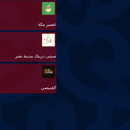
عصير مكة
سيتى درينك مدينة نصر
القبيصي