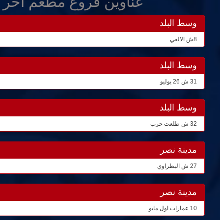
عناوين فروع مطعم اخر 
وسط البلد
8ش الالفي
وسط البلد
31 ش 26 يوليو
وسط البلد
32 ش طلعت حرب
مدينة نصر
27 ش البطراوي
مدينة نصر
10 عمارات اول مايو