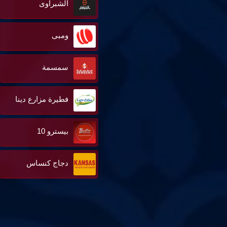
الشبراوى
ومبى
سمسمة
فطيرة مزارع دينا
بيسترو 10
دجاج كنساس