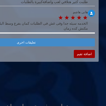
طلبت كثير هتلاقي لعب واضافةكبيرة بالطلبات
هانى هاشم
الخدمه سيئه جدا وفى غش فى الطلبات كمان بفرع وسط البل
مكنش كده زمان
تعليقات اخرى
اضافة تقيم