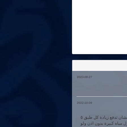
2023-08-27
2022-10-09
خلي بالكم خدمة سيئة ينزل بطاطس بكاتشب بدل بطاطس عشان تدفع زيادة كل طبق ٥
وينزل مياه كبيرة بدون اذن ولو