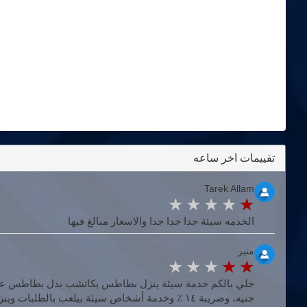
تقييمات اخر ساعه
‪Tarek Allam‬‏
الخدمه سيئة جدا جدا جدا والاسعار مبالغ فيها
منير
جنيه، وضريبة ١٤ ٪ وخدمة أشخاص سيئة بيلعب بالطلبات 