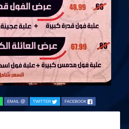
@
EMAIL
TWITTER
FACEBOOK