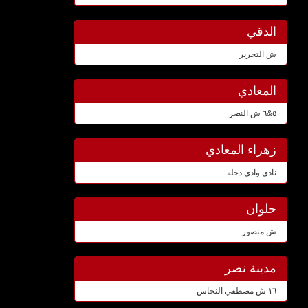
الدقي
ش التحرير
المعادي
٥&٦ ش النصر
زهراء المعادي
نادي وادي دجله
حلوان
ش منصور
مدينة نصر
١٦ ش مصطفي النحاس