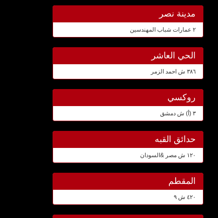
مدينة نصر
٢ عمارات شباب المهندسين
الحي العاشر
٣٨٦ ش احمد الزمر
روكسي
٣ (أ) ش دمشق
حدائق القبه
١٢٠ ش مصر &السودان
المقطم
٤٢٠ ش ٩