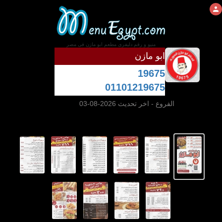
منيو و رقم دليفرى مطعم ابو مازن فى مصر
ابو مازن
19675
01101219675
الفروع
- اخر تحديث 2026-08-03