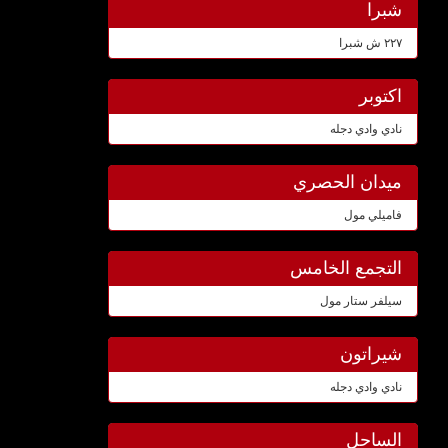
شبرا
٢٢٧ ش شبرا
اكتوبر
نادي وادي دجله
ميدان الحصري
فاميلي مول
التجمع الخامس
سيلفر ستار مول
شيراتون
نادي وادي دجله
الساحل