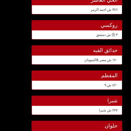
٣٨٦ ش احمد الزمر
روكسي
٣ (أ) ش دمشق
حدائق القبه
١٢٠ ش مصر &السودان
المقطم
٤٢٠ ش ٩
شبرا
٢٢٧ ش شبرا
حلوان