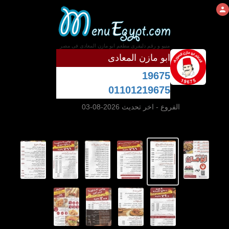
منيو و رقم دليفرى مطعم ابو مازن المعادى فى مصر
ابو مازن المعادى
19675
01101219675
الفروع
- اخر تحديث 2026-08-03