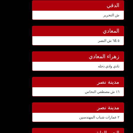
الدقي
ش التحرير
المعادي
٥ &٦ ش النصر
زهراء المعادي
نادي وادي دجله
مدينة نصر
١٦ ش مصطفي النحاس
مدينة نصر
٢ عمارات شباب المهندسين
الحي العاشر