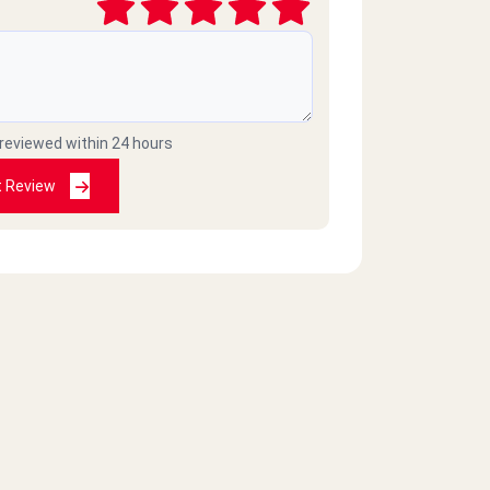
2023-04-08
 reviewed within 24 hours
2023-03-02
t Review
أسوأ بيتزا دوقتها ف حياتي وأول وآخ..
كس
2022-12-06
انا من زمان بخبها جدا بصراحه ..جات 