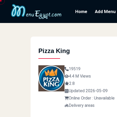
Home
Add Menu
Pizza King
19519
4.4 M Views
2.8
Updated 2026-05-09
Online Order : Unavailable
Delivery areas