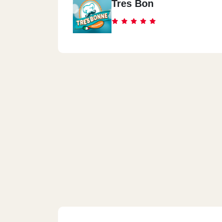
Tres Bon
Faisal
12 Faisal St.
Masaken Sheraton
Sun City Mall, Autostrad Road
Mall OfArabya
Gate 23
Al Shrouk
Value Mall - Next To Dar Misr And Ganna
In Front Of El Shorouk Central