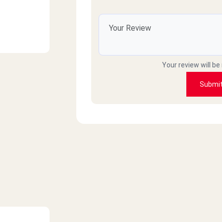
رؤوف
والله خايف اروح بعد تعليقات العملاء
Your review will be
أسما
Submi
ر مره هطلب من عندكم أو هرشحكم لحد
فتوني ف العزومه اللي كنت عاملاها
Mai salah
فتره مكنتش احسن حاجه بعد كده ظبطت
t Misr,
جدا و الولاد بيحبوها كمان