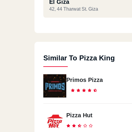
El Giza
42, 44 Tharwat St. Giza
North Coast
Km 82.5 , Alex. Matrouh Desert Rd., Nor
Coast
Similar To Pizza King
El Abbassia
111 El Abbassia St.
Primos Pizza
Hurghada
Sheraton Rd. Abou El Abbas Division -
Sekala, Hurghada
Pizza Hut
Banha