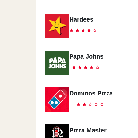
Farid Nada St. - Banha, Kaliobeya
Hardees
Nasr Street
8/2 El Nasr St
Papa Johns
El Mohandeseen
16 Demascus Street, Off Riad Street
Al Haram
Dominos Pizza
162 El Haram Street
Masr El Gdida
51 Abdel Hamid Badawy St. (opp. El 
Pizza Master
Sporting Club)