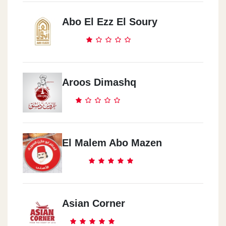
Abo El Ezz El Soury
Aroos Dimashq
El Malem Abo Mazen
Asian Corner