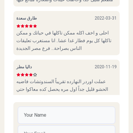
طارق سعدة
2022-03-31
احلى و اخف اكله ممكن تاكلها في حياتك و ممكن
تاكلها كل يوم فطار غدا عشا.. انا مستغرب تعليقات
الناس بصراحة... فرع مصر الجديدة
داليا مطر
2020-11-19
عملت اوردر النهارده تقريباً السندوتشات فاضيه
الحشو قليل جداً اول مره يحصل كده معاكوا حتي
العيش مش حلو
عمرو عادل فريد
2020-10-31
اتمني تردوا علي التليفونات الكتير اللي انتوا حاطينها ،