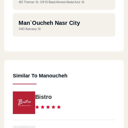
4El Themar St. Off El Batal Ahmed Abdel Aziz St
Man`oucheh Nasr City
34El Batrawy St
Al Rehab
Mall 1
Similar To Manoucheh
October
Dolphen Mall
Bistro
El Shekh Zayd
Amricana Plaza Mall