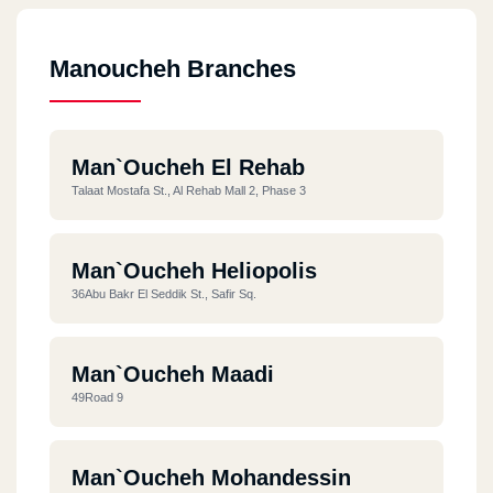
Manoucheh Branches
Man`oucheh El Rehab
Talaat Mostafa St., Al Rehab Mall 2, Phase 3
Man`oucheh Heliopolis
36Abu Bakr El Seddik St., Safir Sq.
Man`oucheh Maadi
49Road 9
Man`oucheh Mohandessin