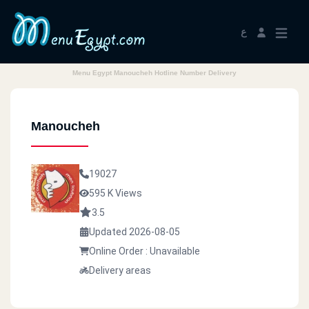
ع
Menu Egypt Manoucheh Hotline Number Delivery
Manoucheh
19027
595 K Views
3.5
Updated 2026-08-05
Online Order : Unavailable
Delivery areas