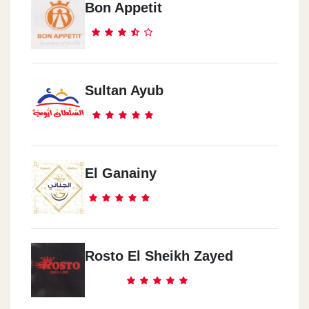
Nasr City
Bon Appetit
City Star Mall
Misr Al Gadeeda
17 El Marghany St.
Sultan Ayub
El Shrouq
Hay El Nady
El Ganainy
Marina4
The Plat Form
Rosto El Sheikh Zayed
Sedy 3bd Al Rahman
El Kilo 126