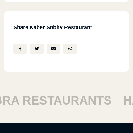
Share Kaber Sobhy Restaurant
A RESTAURANTS
HAR