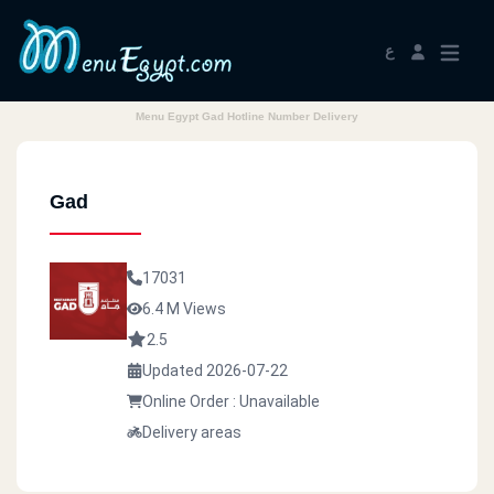
ع
Menu Egypt Gad Hotline Number Delivery
Gad
17031
6.4 M Views
2.5
Updated 2026-07-22
Online Order : Unavailable
Delivery areas