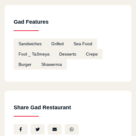
Mostafa Kandil
2021-02-28
Gad Features
خدمة توصيل سيئة للغاية
Sandwiches
Grilled
Sea Food
احمد عرفاني
2021-01-12
Fool _ Ta3meya
Desserts
Crepe
Burger
Shawerma
كل شئ ممتاز
Ali
2020-08-06
جيد
Share Gad Restaurant
NEFSI TRODO AWI
2020-08-04
NEFSI TRODO AWI