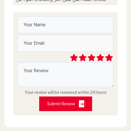
السوء نفسة
محمد ابراهيم محمد
2022-11-07
خدمة زي الزفت مش معقول علشان تطلب تعقد
علي الانتظار 25 دقيقة مش لدرجة ده لاني شايف
الفرع ادمي فاضي بس هو ده عيب الإدارة المصرية
فعلا حاجة تقرف 01093532250 ده رقمي
جمال عبادي
2022-04-07
Your review will be reviewed within 24 hours
طلبنا اكل وماجاش وصارو ما يردو على التلفون
Submit Review
Selim Achkar
2021-02-28
اسوا كول سنتر وخدمة توصيل في مصر