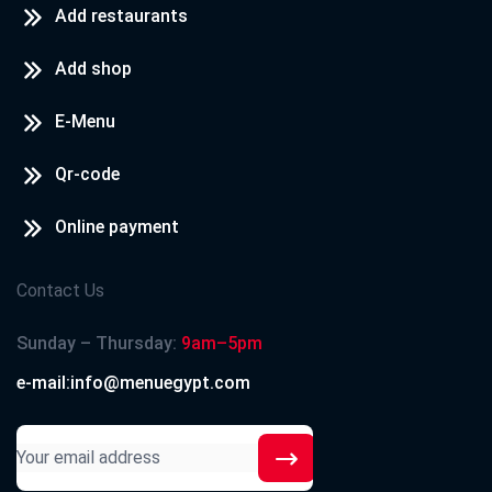
Add restaurants
Add shop
E-Menu
Qr-code
Online payment
Contact Us
Sunday – Thursday:
9am–5pm
e-mail:info@menuegypt.com