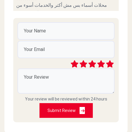
محلات أسماء بس مش أكتر والخدمات أسوء من
السوء نفسة
محمد ابراهيم محمد
2022-11-07
خدمة زي الزفت مش معقول علشان تطلب تعقد
علي الانتظار 25 دقيقة مش لدرجة ده لاني شايف
الفرع ادمي فاضي بس هو ده عيب الإدارة المصرية
فعلا حاجة تقرف 01093532250 ده رقمي
جمال عبادي
2022-04-07
Your review will be reviewed within 24 hours
طلبنا اكل وماجاش وصارو ما يردو على التلفون
Submit Review
Selim Achkar
2021-02-28