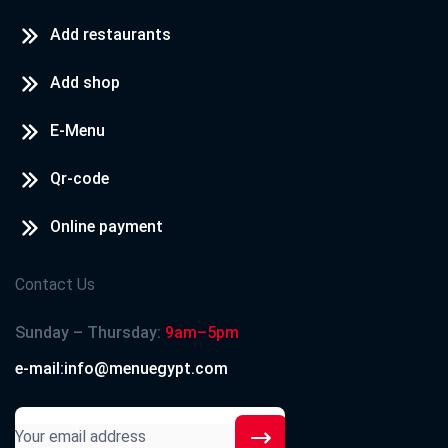
Add restaurants
Add shop
E-Menu
Qr-code
Online payment
Contact Us
Sunday – Thursday:
9am–5pm
e-mail:info@menuegypt.com