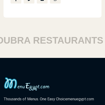
NEFSI TRODO AWI
BRA RESTAURANTS
Thousands of Menus. One Easy Choice
menuegypt.com