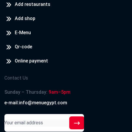
Add restaurants
Add shop
E-Menu
Qr-code
Online payment
Contact Us
Sunday – Thursday:
9am–5pm
e-mail:info@menuegypt.com