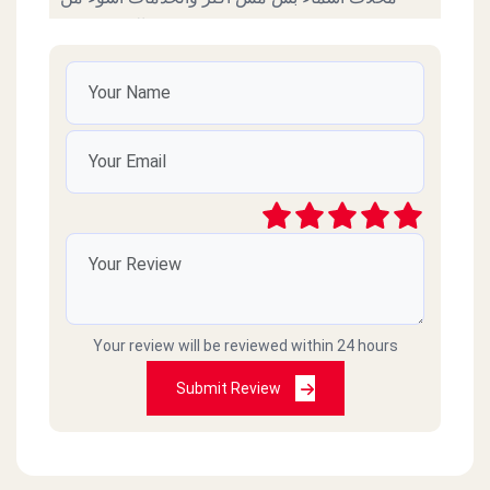
السوء نفسة
محمد ابراهيم محمد
2022-11-07
خدمة زي الزفت مش معقول علشان تطلب تعقد
علي الانتظار 25 دقيقة مش لدرجة ده لاني شايف
الفرع ادمي فاضي بس هو ده عيب الإدارة المصرية
فعلا حاجة تقرف 01093532250 ده رقمي
جمال عبادي
2022-04-07
Your review will be reviewed within 24 hours
طلبنا اكل وماجاش وصارو ما يردو على التلفون
Submit Review
Selim Achkar
2021-02-28
اسوا كول سنتر وخدمة توصيل في مصر