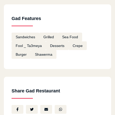
Mostafa Kandil
2021-02-28
Gad Features
خدمة توصيل سيئة للغاية
Sandwiches
Grilled
Sea Food
احمد عرفاني
2021-01-12
Fool _ Ta3meya
Desserts
Crepe
Burger
Shawerma
كل شئ ممتاز
Ali
2020-08-06
جيد
Share Gad Restaurant
NEFSI TRODO AWI
2020-08-04
NEFSI TRODO AWI