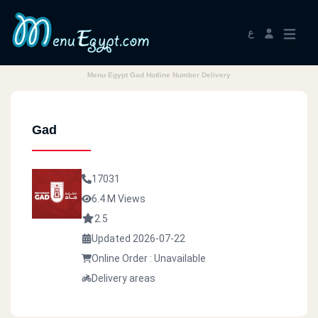
ع
Menu Egypt Gad Hotline Number Delivery
Gad
17031
6.4 M Views
2.5
Updated 2026-07-22
Online Order : Unavailable
Delivery areas