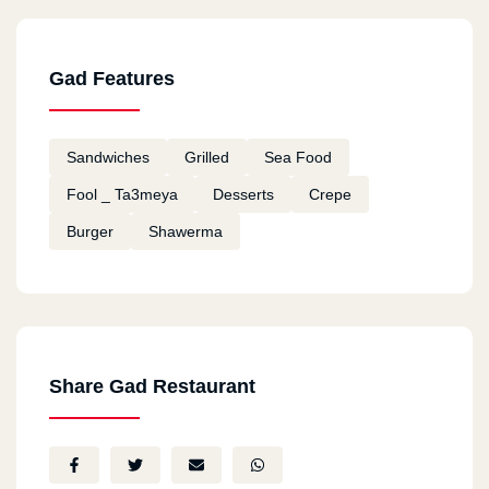
Mostafa Kandil
2021-02-28
Gad Features
خدمة توصيل سيئة للغاية
Sandwiches
Grilled
Sea Food
احمد عرفاني
2021-01-12
Fool _ Ta3meya
Desserts
Crepe
Burger
Shawerma
كل شئ ممتاز
Ali
2020-08-06
جيد
Share Gad Restaurant
NEFSI TRODO AWI
2020-08-04
NEFSI TRODO AWI