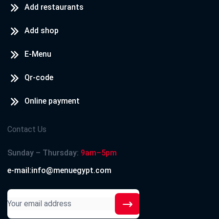
Add restaurants
Add shop
E-Menu
Qr-code
Online payment
Contact Us
Sunday – Thursday:
9am–5pm
e-mail:info@menuegypt.com