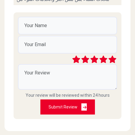
السوء نفسة
محمد ابراهيم محمد
2022-11-07
خدمة زي الزفت مش معقول علشان تطلب تعقد
علي الانتظار 25 دقيقة مش لدرجة ده لاني شايف
الفرع ادمي فاضي بس هو ده عيب الإدارة المصرية
فعلا حاجة تقرف 01093532250 ده رقمي
جمال عبادي
2022-04-07
Your review will be reviewed within 24 hours
طلبنا اكل وماجاش وصارو ما يردو على التلفون
Submit Review
Selim Achkar
2021-02-28
اسوا كول سنتر وخدمة توصيل في مصر