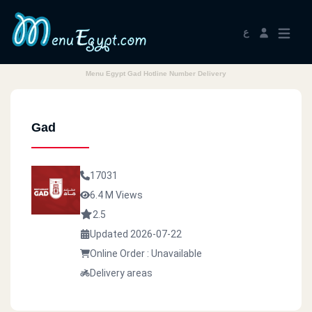
ع
Menu Egypt Gad Hotline Number Delivery
Gad
17031
6.4 M Views
2.5
Updated 2026-07-22
Online Order : Unavailable
Delivery areas