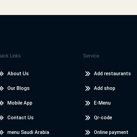
خدمة توصيل سيئة للغاية
احمد عرفاني
كل شئ ممتاز
uick Links
Service
About Us
Add restaurants
Ali
Our Blogs
Add shop
جيد
Mobile App
E-Menu
Contact Us
Qr-code
NEFSI TRODO AWI
menu Saudi Arabia
Online payment
NEFSI TRODO AWI