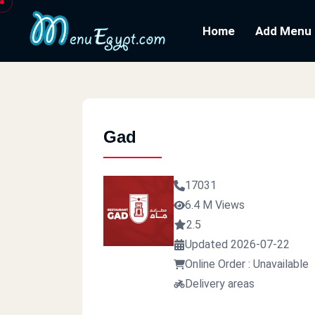
Home
Add Menu
Gad
17031
6.4 M Views
2.5
Updated 2026-07-22
Online Order : Unavailable
Delivery areas