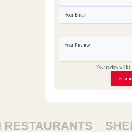
خدمة زي الزفت مش معقول علشان تطلب تعقد علي الانتظار 25 دقيقة مش
 ده عيب الإدارة المصرية فعلا حاجة
تقرف 01093532250 ده رقمي
جمال عبادي
Your review will be
 وماجاش وصارو ما يردو على التلفون
Submi
Selim Achkar
وا كول سنتر وخدمة توصيل في مصر
ESTAURANTS
SHEIK
Mostafa Kandil