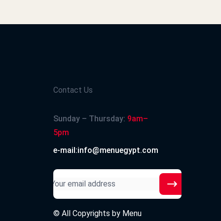
2021-01-12
Contact Us
Sunday – Thursday:
9am–
2020-08-06
5pm
e-mail:info@menuegypt.com
2020-08-04
© All Copyrights by
Menu