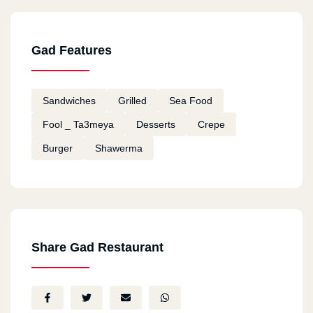
Mostafa Kandil
2021-02-28
Gad Features
خدمة توصيل سيئة للغاية
Sandwiches
Grilled
Sea Food
احمد عرفاني
2021-01-12
Fool _ Ta3meya
Desserts
Crepe
Burger
Shawerma
كل شئ ممتاز
Ali
2020-08-06
جيد
Share Gad Restaurant
NEFSI TRODO AWI
2020-08-04
NEFSI TRODO AWI