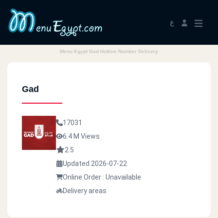
ع
Menu Egypt Gad Hotline Number Delivery
Gad
17031
6.4 M Views
2.5
Updated 2026-07-22
Online Order : Unavailable
Delivery areas