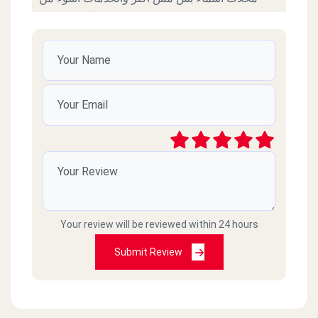
السوء نفسة
محمد ابراهيم محمد
2022-11-07
خدمة زي الزفت مش معقول علشان تطلب تعقد
علي الانتظار 25 دقيقة مش لدرجة ده لاني شايف
الفرع ادمي فاضي بس هو ده عيب الإدارة المصرية
فعلا حاجة تقرف 01093532250 ده رقمي
جمال عبادي
2022-04-07
Your review will be reviewed within 24 hours
طلبنا اكل وماجاش وصارو ما يردو على التلفون
Submit Review
Selim Achkar
2021-02-28
اسوا كول سنتر وخدمة توصيل في مصر