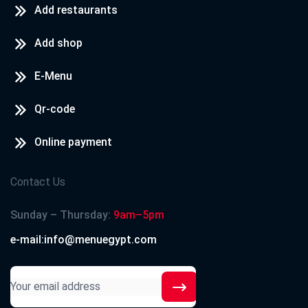
Add restaurants
Add shop
E-Menu
Qr-code
Online payment
Contact Us
Sunday – Thursday:
9am–5pm
e-mail:info@menuegypt.com