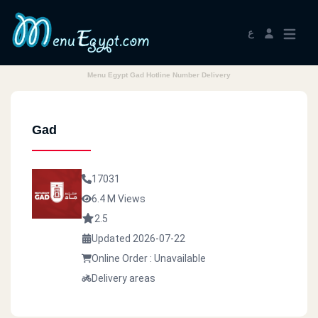
ع
Menu Egypt Gad Hotline Number Delivery
Gad
17031
6.4 M Views
2.5
Updated 2026-07-22
Online Order : Unavailable
Delivery areas