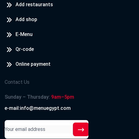
Add restaurants
Add shop
E-Menu
Qr-code
Online payment
Contact Us
Sunday – Thursday:
9am–5pm
e-mail:info@menuegypt.com