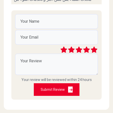
السوء نفسة
محمد ابراهيم محمد
2022-11-07
خدمة زي الزفت مش معقول علشان تطلب تعقد
علي الانتظار 25 دقيقة مش لدرجة ده لاني شايف
الفرع ادمي فاضي بس هو ده عيب الإدارة المصرية
فعلا حاجة تقرف 01093532250 ده رقمي
جمال عبادي
2022-04-07
Your review will be reviewed within 24 hours
طلبنا اكل وماجاش وصارو ما يردو على التلفون
Submit Review
Selim Achkar
2021-02-28
اسوا كول سنتر وخدمة توصيل في مصر