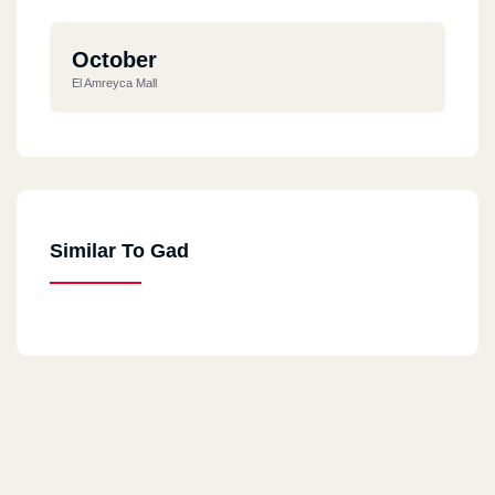
October
El Amreyca Mall
Similar To Gad