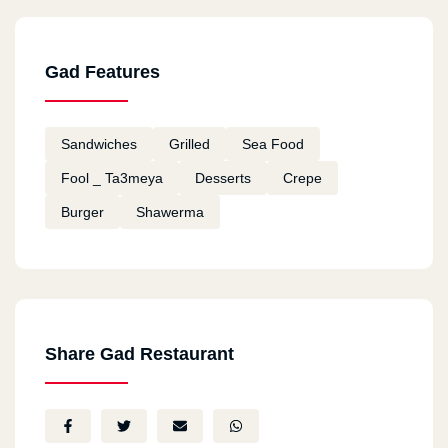
Mostafa Kandil
2021-02-28
Gad Features
خدمة توصيل سيئة للغاية
Sandwiches
Grilled
Sea Food
احمد عرفاني
2021-01-12
Fool _ Ta3meya
Desserts
Crepe
Burger
Shawerma
كل شئ ممتاز
Ali
2020-08-06
جيد
Share Gad Restaurant
NEFSI TRODO AWI
2020-08-04
NEFSI TRODO AWI