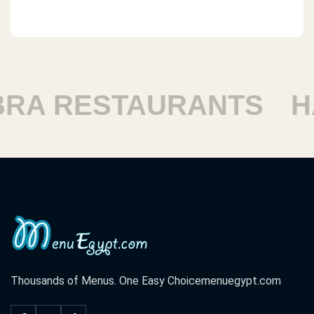
A RESTAURANTS
HAR
Thousands of Menus. One Easy Choice
menuegypt.com