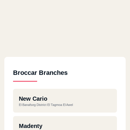
Broccar Branches
New Cario
El Banafseg District El Tagmoa El Awel
Madenty