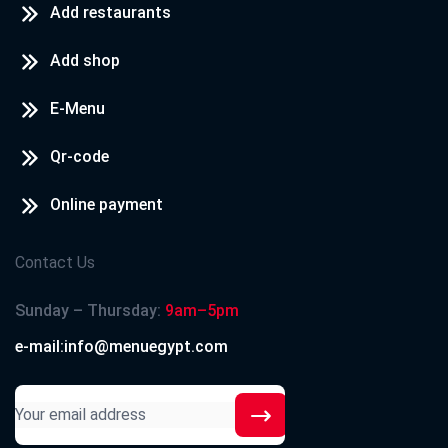
Add restaurants
Add shop
E-Menu
Qr-code
Online payment
Contact Us
Sunday – Thursday:
9am–5pm
e-mail:info@menuegypt.com