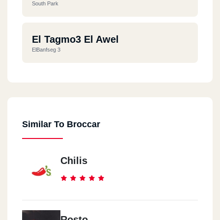
South Park
El Tagmo3 El Awel
ElBanfseg 3
Similar To Broccar
Chilis
Rosto