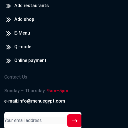
Add restaurants
Add shop
E-Menu
Qr-code
Online payment
Contact Us
Sunday – Thursday:
9am–5pm
e-mail:info@menuegypt.com