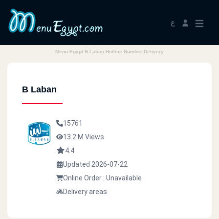
ع
Menu Egypt B Laban Hotline Number Delivery
B Laban
15761
13.2 M Views
4.4
Updated 2026-07-22
Online Order : Unavailable
Delivery areas