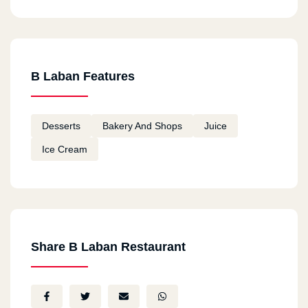
mkary
2025-02-24
جميل
B Laban Features
محمد صلاح سيد
2024-12-17
التطبيق في منتهى الجمال
Desserts
Bakery And Shops
Juice
Ice Cream
محمد صلاح سيد
2024-12-15
التطبيق حلو وممتع
محمد صلاح سيد
2024-12-13
Share B Laban Restaurant
تمام