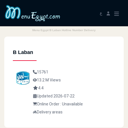
ع
Menu Egypt B Laban Hotline Number Delivery
B Laban
15761
13.2 M Views
4.4
Updated 2026-07-22
Online Order : Unavailable
Delivery areas