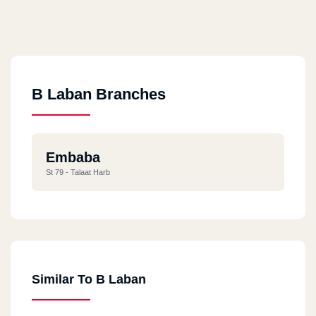
B Laban Branches
Embaba
St 79 - Talaat Harb
Similar To B Laban