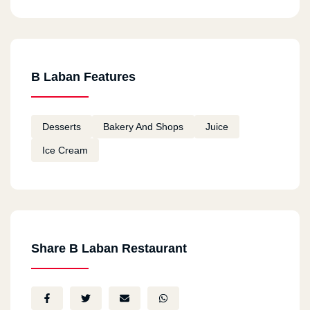
mkary
2025-02-24
جميل
B Laban Features
محمد صلاح سيد
2024-12-17
التطبيق في منتهى الجمال
Desserts
Bakery And Shops
Juice
Ice Cream
محمد صلاح سيد
2024-12-15
التطبيق حلو وممتع
محمد صلاح سيد
2024-12-13
Share B Laban Restaurant
تمام