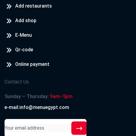
Add restaurants
Add shop
E-Menu
Qr-code
Online payment
Contact Us
Sunday – Thursday:
9am–5pm
e-mail:info@menuegypt.com