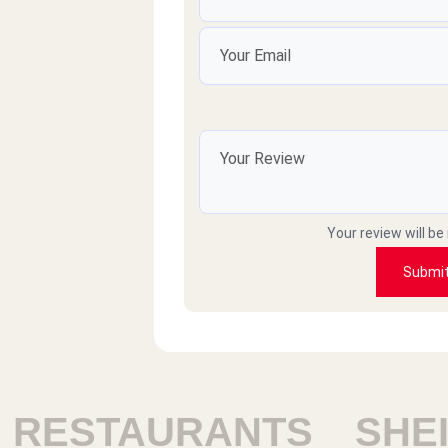
sleem samh
بلبن م محتاج وصف اصلا
mohamedHany
رايق
Your review will be
Raafat elbasha
Submi
v good
mkary
ESTAURANTS
SHEIK