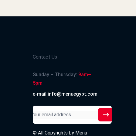
2024-12-17
Contact Us
2024-12-15
Sunday – Thursday:
9am–
5pm
e-mail:info@menuegypt.com
2024-12-13
© All Copyrights by
Menu