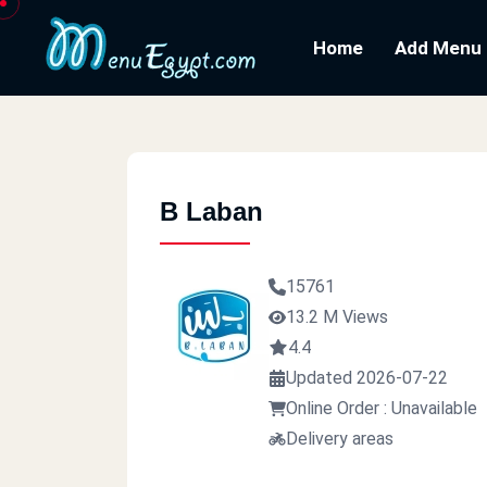
Home
Add Menu
B Laban
15761
13.2 M Views
4.4
Updated 2026-07-22
Online Order : Unavailable
Delivery areas