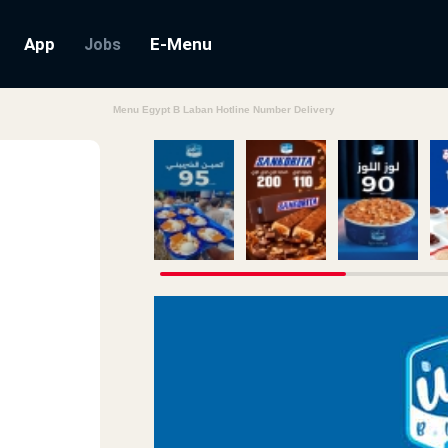
App
E-Menu
Jobs
Menu Egypt B Laban Hotline Number Delivery