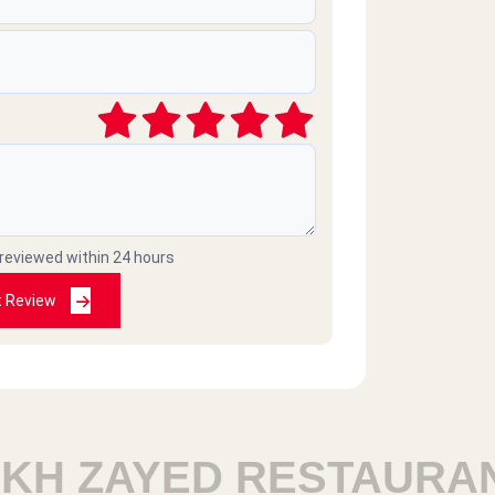
2025-04-11
2025-03-17
 reviewed within 24 hours
2025-03-08
t Review
2025-02-24
H ZAYED RESTAURANT