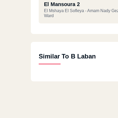
El Mansoura 2
El Mshaya El Sofleya - Amam Nady Gez
Ward
Similar To B Laban