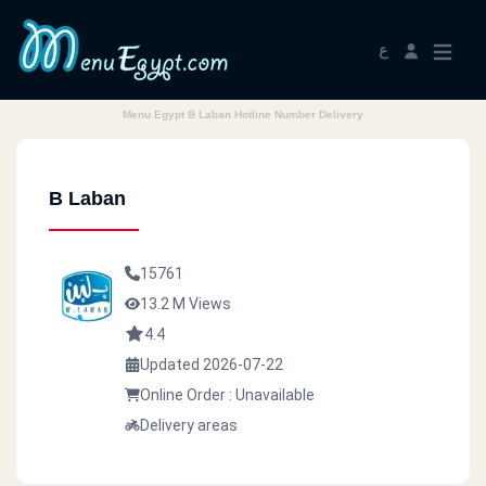
ع
Menu Egypt B Laban Hotline Number Delivery
B Laban
15761
13.2 M Views
4.4
Updated 2026-07-22
Online Order : Unavailable
Delivery areas