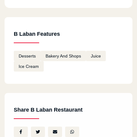
mkary
2025-02-24
جميل
B Laban Features
محمد صلاح سيد
2024-12-17
التطبيق في منتهى الجمال
Desserts
Bakery And Shops
Juice
Ice Cream
محمد صلاح سيد
2024-12-15
التطبيق حلو وممتع
محمد صلاح سيد
2024-12-13
Share B Laban Restaurant
تمام