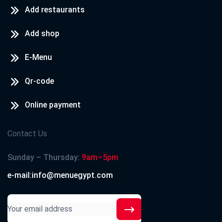
Add restaurants
Add shop
E-Menu
Qr-code
Online payment
Contact Us
Sunday – Thursday:
9am–5pm
e-mail:info@menuegypt.com