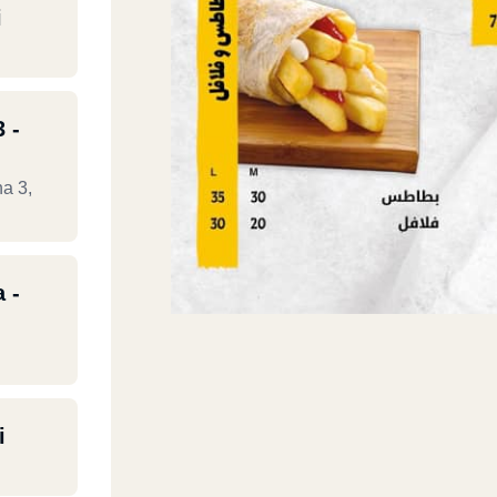
i
 -
a 3,
 -
i