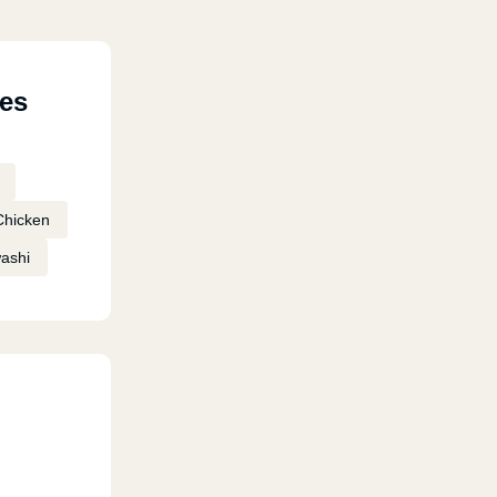
es
Chicken
ashi