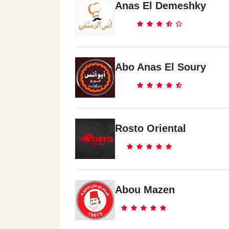
76 Abdel Aziz Fahmy St., Saint Fatima
Anas El Demeshky
Shawerma El Reem - Abbas E
Akkad
Abo Anas El Soury
4 El Sharq Lel Taamin Buildings, 7th Dis
Shawerma El Reem - Nasr Ci
6 Hafez Ramadan St. (off Ahmed Fakhry
Rosto Oriental
Shawerma El Reem - Ismaile
122 El Guish St. El Afrang District, Isma
Abou Mazen
Shawerma El Reem - North C
Alex. Matrouh Desert Rd., North Coast