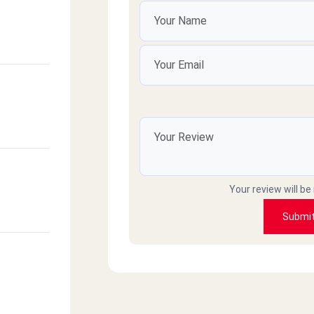
l
trict
ty
 St.)
Your review will be
Submi
ya
ileya
oast