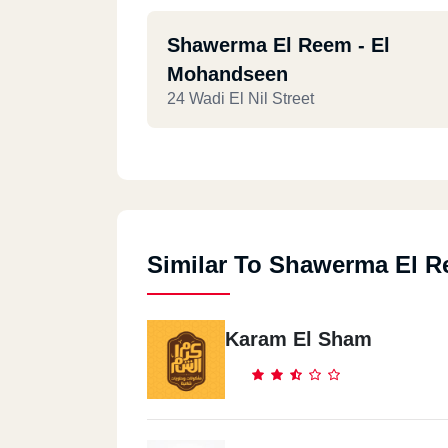
Shawerma El Reem - El
Mohandseen
24 Wadi El Nil Street
Shawerma El Reem - El Nozha
Masr El Gdida
170 El Nozha St.
Similar To Shawerma El 
Shawerma El Reem - Harm
32 Haram St., Mashaal
Karam El Sham
Shawerma El Reem - Saint F
- Masr El Gdida