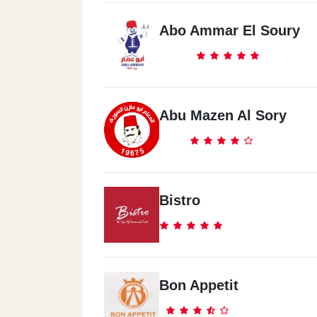
Abo Ammar El Soury
Sheikh Zayed City
Sheikh Zayed City - Waslet Dahshout R
Front Of Gate 3 Zayed
Abu Mazen Al Sory
Bistro
Bon Appetit