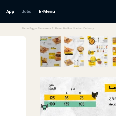
App
E-Menu
Jobs
Menu Egypt Shawerma El Reem Hotline Number Delivery