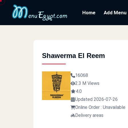
Home
Add Menu
Shawerma El Reem
16068
2.3 M Views
4.0
Updated 2026-07-26
Online Order : Unavailable
Delivery areas