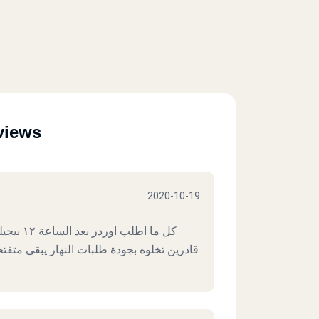
views
2020-10-19
كل ما اط
قادرين تخلوه بجودة طلبات النهار يبقى متف