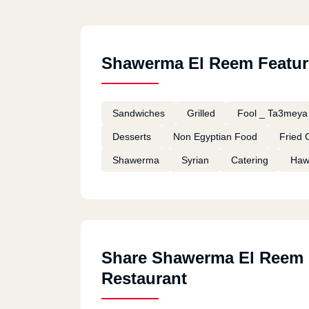
Shawerma El Reem Featur
Sandwiches
Grilled
Fool _ Ta3meya
Desserts
Non Egyptian Food
Fried 
Shawerma
Syrian
Catering
Haw
Share Shawerma El Reem
Restaurant