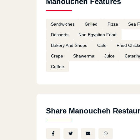
Manoucheh Features
Sandwiches
Grilled
Pizza
Sea 
Desserts
Non Egyptian Food
Bakery And Shops
Cafe
Fried Chick
Crepe
Shawerma
Juice
Caterin
Coffee
Share Manoucheh Restaur