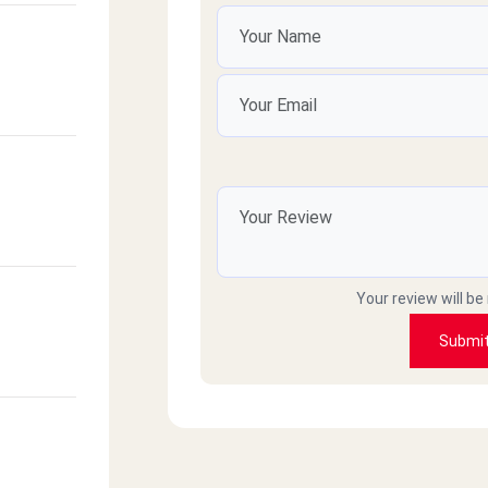
عمرو عادل فريد
توا حاطينها ، يعني لما انتوا مش بتردوا
حاطين تليفونات ليه
Your review will be
Submi