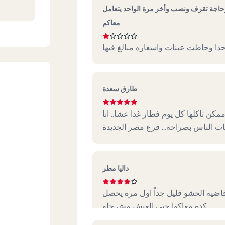
اجة تقرف ونصب وأخر مرة الواحد يتعامل
معاكم
ا وحاطت عينات واسعاره مبالغ فيها
طارق سعدة
كن تاكلها كل يوم فطار غدا عشا.. انا
ت الناس بصراحة... فرع مصر الجديدة
داليا مطر
فاضيه الحشو قليل جداً اول مره يحصل
كده معاكوا حتي العيش مش حلو