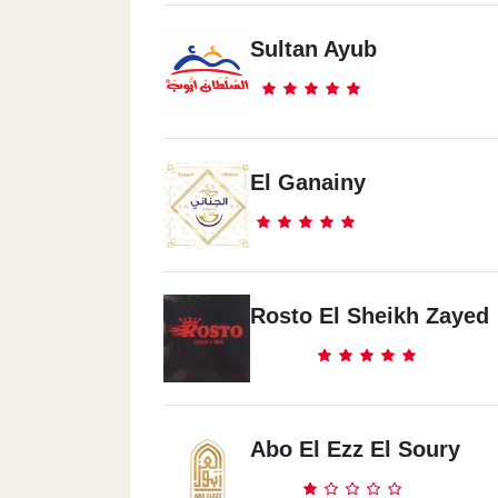
Misr Al Gadeeda
Sultan Ayub
17 El Marghany St.
El Shrouq
El Ganainy
Hay El Nady
Marina4
The Plat Form
Rosto El Sheikh Zayed
Sedy 3bd Al Rahman
El Kilo 126
Abo El Ezz El Soury