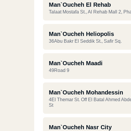
Man`oucheh El Rehab
Talaat Mostafa St., Al Rehab Mall 2, Ph
Man`oucheh Heliopolis
36Abu Bakr El Seddik St., Safir Sq.
Man`oucheh Maadi
49Road 9
Man`oucheh Mohandessin
4El Themar St. Off El Batal Ahmed Abde
St
Man`oucheh Nasr City