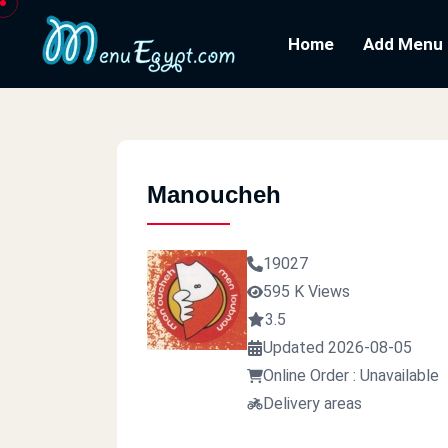
Home
Add Menu
Manoucheh
19027
595 K Views
3.5
Updated 2026-08-05
Online Order : Unavailable
Delivery areas