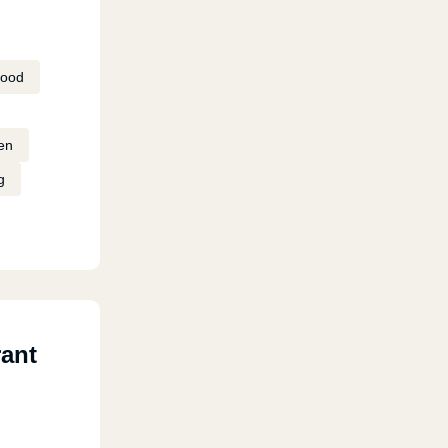
Food
en
g
ant