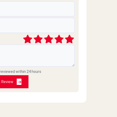
2020-10-31
اتمني تردوا علي التليفونات الكتير اللي ان
 reviewed within 24 hours
t Review