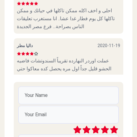
احلى و اخف اكله ممكن تاكلها في حياتك و ممكن
تاكلها كل يوم فطار غدا عشا.. انا مستغرب تعليقات
الناس بصراحة... فرع مصر الجديدة
داليا مطر
2020-11-19
عملت اوردر النهارده تقريباً السندوتشات فاضيه
الحشو قليل جداً اول مره يحصل كده معاكوا حتي
العيش مش حلو
عمرو عادل فريد
2020-10-31
اتمني تردوا علي التليفونات الكتير اللي انتوا حاطينها ،
يعني لما انتوا مش بتردوا حاطين تليفونات ليه