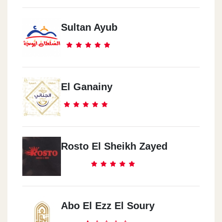
Misr Al Gadeeda
17 El Marghany St.
Sultan Ayub
El Shrouq
Hay El Nady
El Ganainy
Marina4
The Plat Form
Rosto El Sheikh Zayed
Sedy 3bd Al Rahman
El Kilo 126
Abo El Ezz El Soury