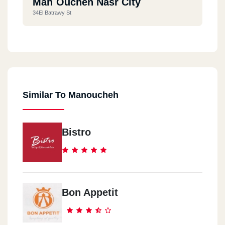
Man`oucheh Nasr City
34El Batrawy St
Al Rehab
Mall 1
Similar To Manoucheh
October
Dolphen Mall
Bistro
El Shekh Zayd
Amricana Plaza Mall
Nasr City
Bon Appetit
City Star Mall