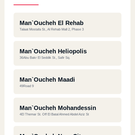
Man`oucheh El Rehab
Talaat Mostafa St., Al Rehab Mall 2, Phase 3
Man`oucheh Heliopolis
36Abu Bakr El Seddik St., Safir Sq.
Man`oucheh Maadi
49Road 9
Man`oucheh Mohandessin
4El Themar St. Off El Batal Ahmed Abdel Aziz St