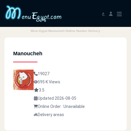
ع
Menu Egypt Manoucheh Hotline Number Delivery
Manoucheh
19027
595 K Views
3.5
Updated 2026-08-05
Online Order : Unavailable
Delivery areas