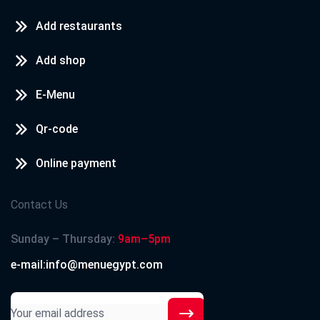
Add restaurants
Add shop
E-Menu
Qr-code
Online payment
Contact Us
Sunday – Thursday:
9am–5pm
e-mail:info@menuegypt.com