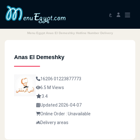
ع
Menu Egypt Anas El Demeshky Hotline Number Delivery
Anas El Demeshky
16206
01223877773
6.5 M Views
3.4
Updated 2026-04-07
Online Order : Unavailable
Delivery areas