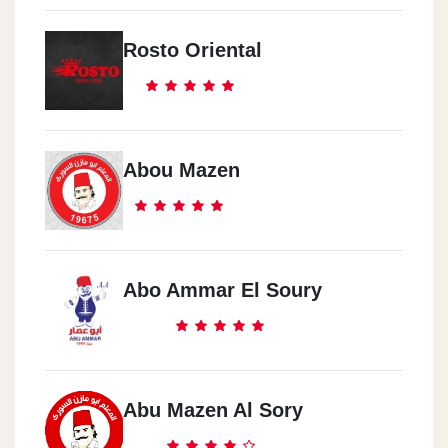
El Zamalek
El Qwat El Moslaha Club
Rosto Oriental
Abou Mazen
Abo Ammar El Soury
Abu Mazen Al Sory