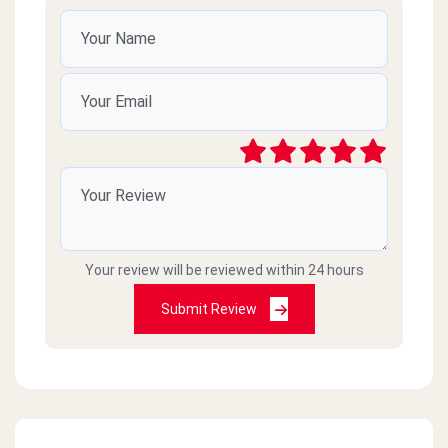
الدكتور عصام عبد الرحيم
2022-12-27
المطعم اصبح في الفترة الاخيرة سي الخدمة غير
جيدة قمنا بطلب طبق بامية ووصل الطبق بارد
واعتقد انه بقايا طعام وعند الاعتراض قال الموظف
بدون اكتراث سيكون الطعام في المره القادمه افضل
Koky
2022-05-24
Your review will be reviewed within 24 hours
الاسعار مبالغ فيها ومختلفه عن المنيو هنا
Submit Review
عميد أشرف
2021-02-10
بالرغم من حبنا اطعم الاكل من عندكم وبالذات
الشاورما لحمة والفتوى لكن حصل حاجة غريبةاسعار
المنيو الموجود بالصفحة غير اللى بيقول لها على