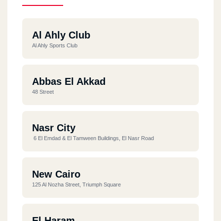
Al Ahly Club
Al Ahly Sports Club
Abbas El Akkad
48 Street
Nasr City
6 El Emdad & El Tamween Buildings, El Nasr Road
New Cairo
125 Al Nozha Street, Triumph Square
El Haram