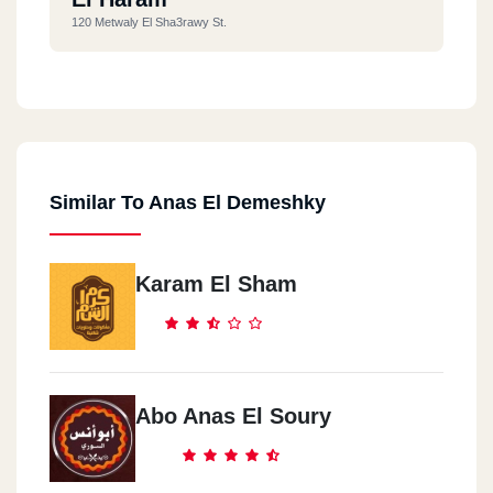
120 Metwaly El Sha3rawy St.
El Tagmo3 El Khames
Concord Plaza
Similar To Anas El Demeshky
El Tagmo3 El Khames
Dreams Mall
Karam El Sham
El Zamalk
Tevoly White
Shoubra
Abo Anas El Soury
Shoubra St.