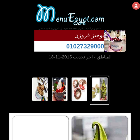
منيو و رقم دليفرى مطعم يوجيز فروزن فى مصر
يوجيز فروزن
01027329000
المناطق
- اخر تحديث 2015-11-18