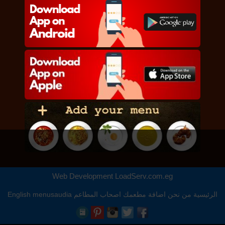
Web Development
LoadServ.com.eg
الرئيسية
من نحن
اضافة مطعمك
اصحاب المطاعم
menusaudia
English