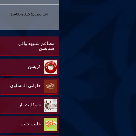
اخر تحديث:
2015-06-15
مطاعم شبيهه وافل
ستايشن
كريشن
حلوانى المساوي
شوكليت بار
حليب حلب