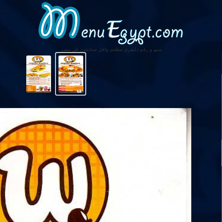
منيو و رقم دليفرى مطعم وافل ستايشن فى مصر