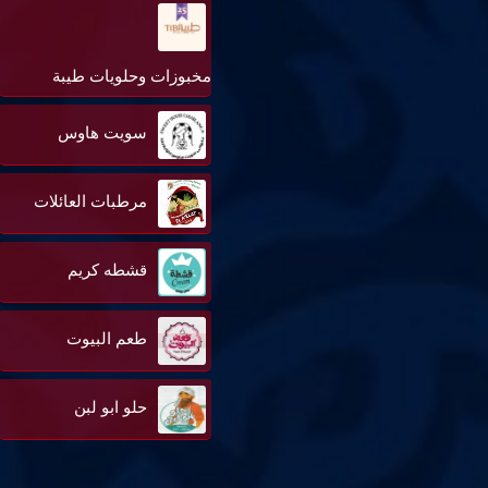
مخبوزات وحلويات طيبة
سويت هاوس
مرطبات العائلات
قشطه كريم
طعم البيوت
حلو ابو لبن