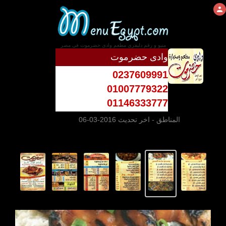
منيو و رقم دليفرى مطعم وادى حضرموت فى مصر
وادى حضرموت
0237609991
01007779322
01146333777
المناطق
- اخر تحديث 2016-03-06