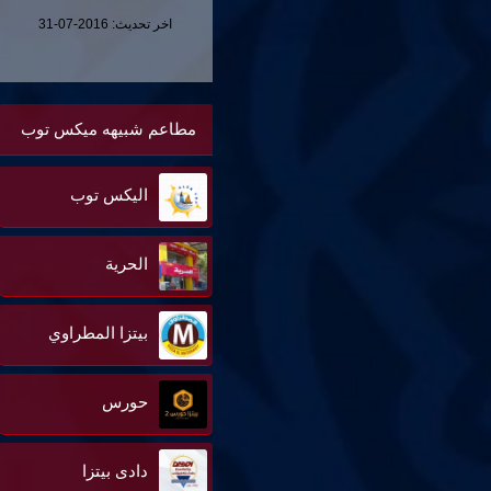
اخر تحديث:
2016-07-31
مطاعم شبيهه ميكس توب
اليكس توب
الحرية
بيتزا المطراوي
حورس
دادى بيتزا