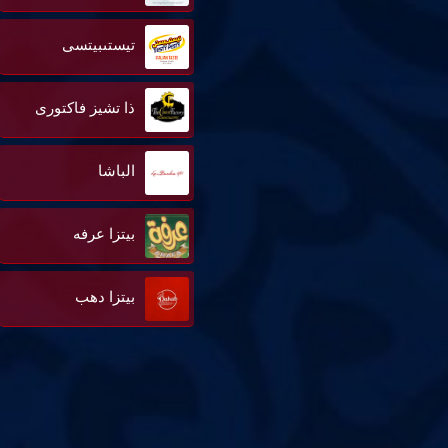
تيستىبيتسى
ذا تشيز فاكتورى
الباشا
بيتزا عرفه
بيتزا دهب