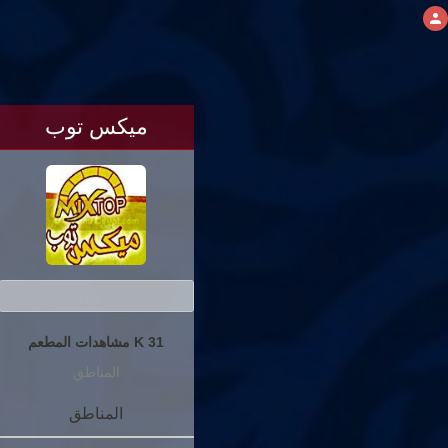
ميكس توب
31 K مشاهدات المطعم
المناطق
المناطق