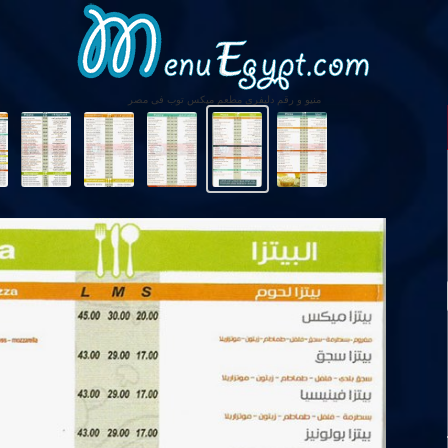
منيو و رقم دليفرى مطعم ميكس توب فى مصر