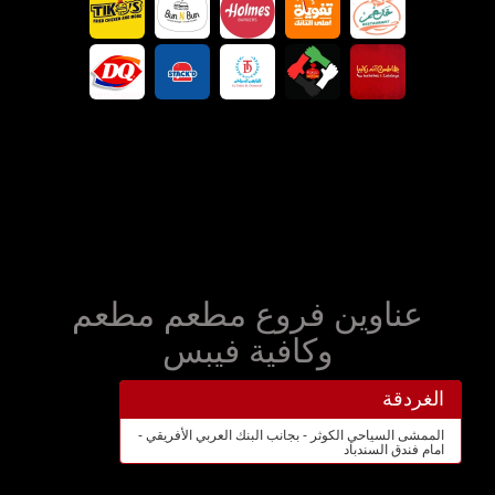
عناوين فروع مطعم مطعم
وكافية فيبس
الغردقة
الممشى السياحي الكوثر - بجانب البنك العربي الأفريقي -
امام فندق السندباد