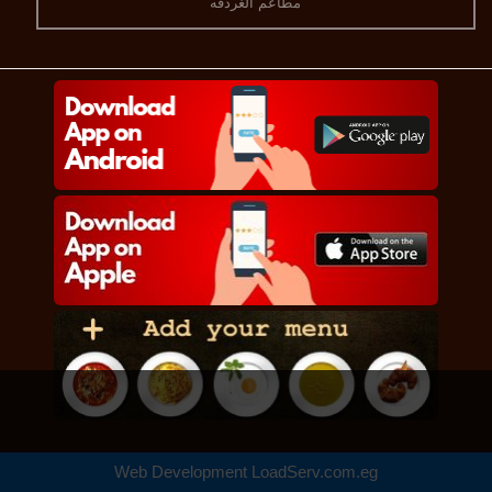
مطاعم الغردقه
Web Development
LoadServ.com.eg