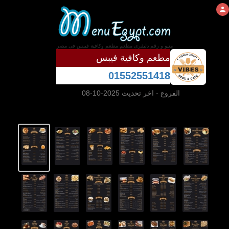
منيو و رقم دليفرى مطعم مطعم وكافية فيبس فى مصر
مطعم وكافية فيبس
01552551418
الفروع
- اخر تحديث 2025-10-08