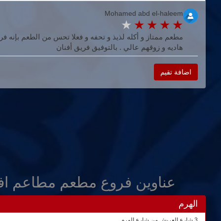
Mohamed abd el-haleem
مطعم ممتاز و أكله لذيذ و تحفه و فعلا تحس من الطعم بإنه فري
هاديه و زوقهم عالي . بالتوفيق فريق أفنان
اضافة تقيم
عناوين فروع مطعم مطاعم اف
الهرم
3 شارع العريش من شارع الهرم