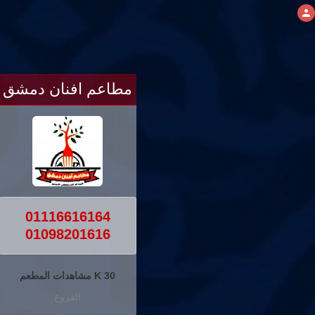
مطاعم افنان دمشق
01116616164
01098201616
30 K مشاهدات المطعم
الفروع