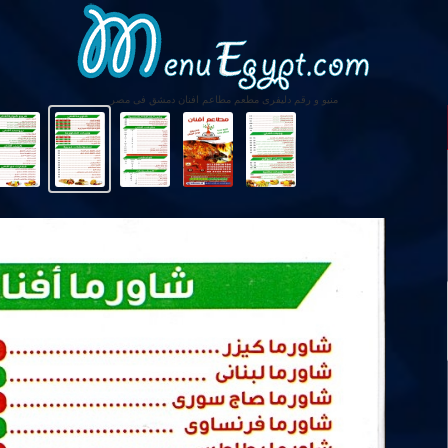
منيو و رقم دليفرى مطعم مطاعم افنان دمشق فى مصر