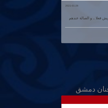
2021-01-26
ش فعلا .. و الصالة عندهم
نان دمشق