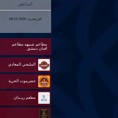
المناطق
اخر تحديث:
2020-12-09
مطاعم شبيهه مطاعم
افنان دمشق
المليجي المعادي
حضرموت الحرية
مطعم ريــدان