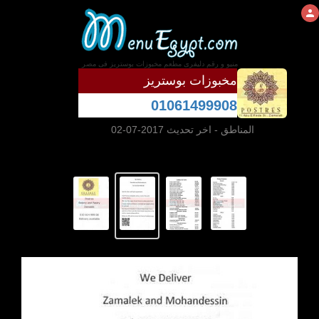
منيو و رقم دليفرى مطعم مخبوزات بوستريز فى مصر
مخبوزات بوستريز
01061499908
المناطق
- اخر تحديث 2017-07-02