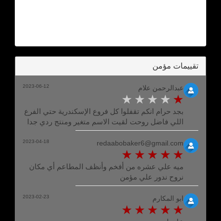
تقييمات مؤمن
2023-06-12
عبدالرحمن علام
بجد حرام انكم تقفلوا كل فروع الإسكندرية حتي الفرع
اللي فاضل روحت لقيت الاسم متغير ومنتج ردي جدا
2023-04-18
redaabobaker6@gmail.com
ميه علي عشره من أفخم وأنظف المطاعم أي مكان
نروح ندور علي مؤمن
2023-02-23
ابو المكارم