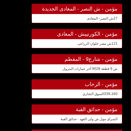
مؤمن - ش النصر - المعادى الجديدة
27ش النصر- المعادى
مؤمن - الكورنييش - المعادى
121ش مصر حلوان الزراعى
مؤمن - شارع9 - المقطم
ش 9 قطعة 9028 أخر عمارات البترول
مؤمن - الرحاب
339،340السوق التجارى
مؤمن - حدائق القبة
السراى مول ش ولى العهد - حدائق القبة