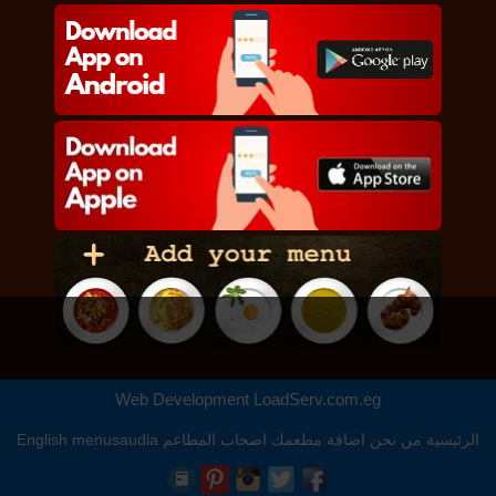
Web Development
LoadServ.com.eg
الرئيسية
من نحن
اضافة مطعمك
اصحاب المطاعم
menusaudia
English