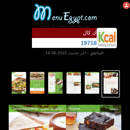
منيو و رقم دليفرى مطعم ك كال فى مصر
ك كال
19718
المناطق
- اخر تحديث 2015-06-14