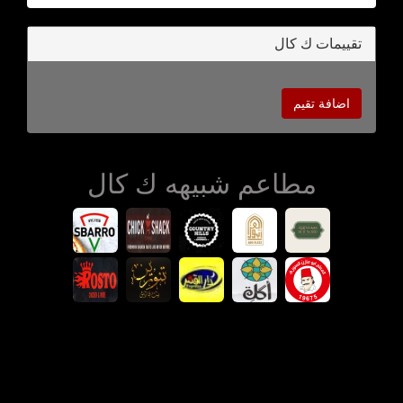
تقييمات ك كال
اضافة تقيم
مطاعم شبيهه ك كال