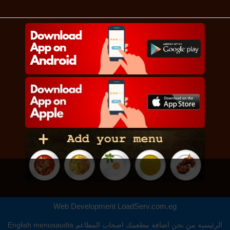
Web Development
LoadServ.com.eg
الرئيسية
من نحن
اضافة مطعمك
اصحاب المطاعم
menusaudia
English