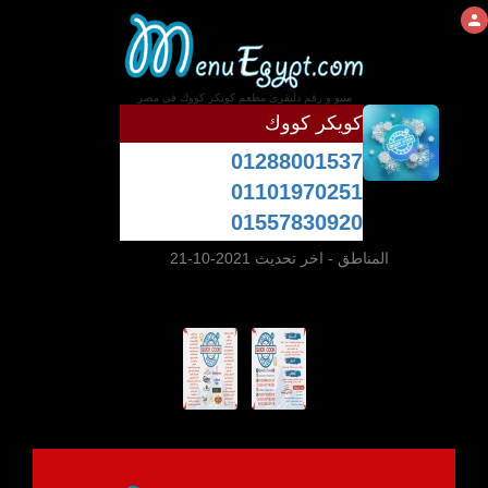
منيو و رقم دليفرى مطعم كويكر كووك فى مصر
كويكر كووك
01288001537
01101970251
01557830920
المناطق
- اخر تحديث 2021-10-21