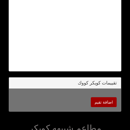
تقييمات كويكر كووك
اضافة تقيم
مطاعم شبيهه كويكر