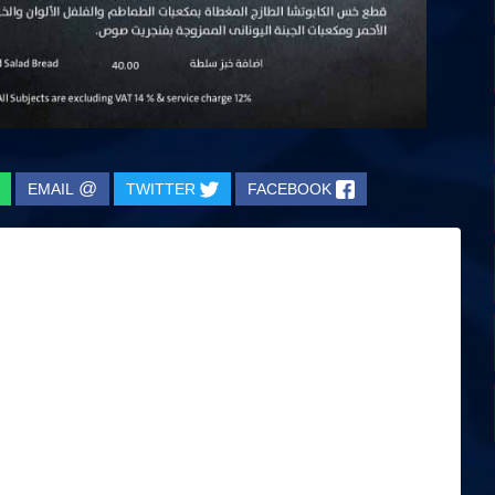
@
EMAIL
TWITTER
FACEBOOK