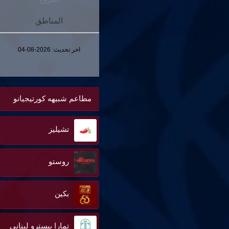
المناطق
اخر تحديث:
2026-08-04
مطاعم شبيهه كورتيجيانو
تشيليز
روستو
بكين
تمارا بيسترو لبنانى