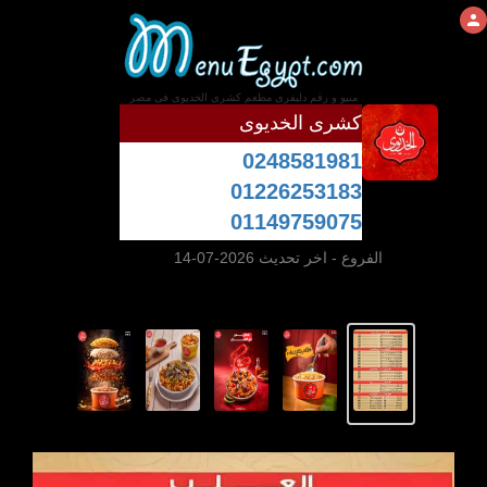
منيو و رقم دليفرى مطعم كشرى الخديوى فى مصر
كشرى الخديوى
0248581981
01226253183
01149759075
الفروع
- اخر تحديث 2026-07-14