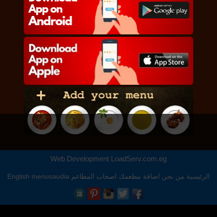
Web Development
LoadServ.com.eg
الرئيسية
من نحن
اضافة مطعمك
اصحاب المطاعم
menusaudia
English