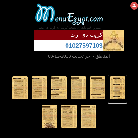
منيو و رقم دليفرى مطعم كريب دى أرت فى مصر
كريب دى أرت
01027597103
المناطق
- اخر تحديث 2013-12-08