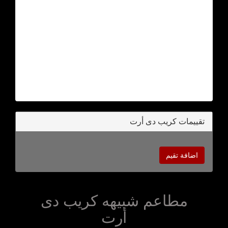
تقييمات كريب دى أرت
اضافة تقيم
مطاعم شبيهه كريب دى
أرت