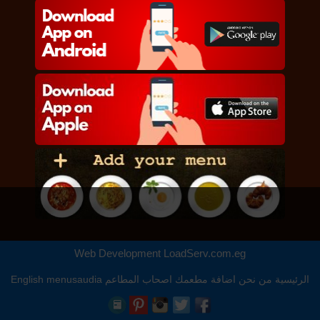
Web Development
LoadServ.com.eg
الرئيسية
من نحن
اضافة مطعمك
اصحاب المطاعم
menusaudia
English