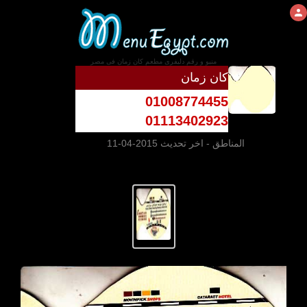
منيو و رقم دليفرى مطعم كان زمان فى مصر
كان زمان
01008774455
01113402923
المناطق
- اخر تحديث 2015-04-11