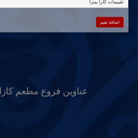
تقييمات كازا بيتزا
اضافة تقيم
عناوين فروع مطعم كازا ب