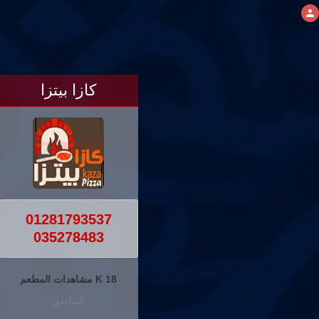
كازا بيتزا
01281793537
035278483
18 K مشاهدات المطعم
المناطق