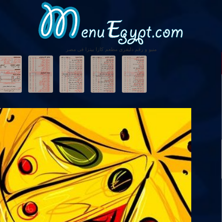
منيو و رقم دليفرى مطعم كازا بيتزا فى مصر